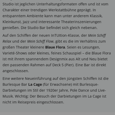
Studio ist jeglichen Unterhaltungsformaten offen und ist vom
Charakter einer trendigen Werkstattbühne geprägt. In
entspanntem Ambiente kann man unter anderem Klassik,
Kleinkunst, Jazz und interessante Theaterinszenierungen
genießen. Die Studio Bar befindet sich gleich nebenan.
Auf den Schiffen der neuen InTUItion-Klasse, der
Mein Schiff
Relax
und der
Mein Schiff Flow
, gibt es die im Verhältnis zum
großen Theater kleinere
Blaue Flora
. Seien es Lesungen,
Varieté-Shows oder kleines, feines Schauspiel – die Blaue Flora
ist mit ihrem spannendem Designmix aus Alt und Neu bietet
den passenden Rahmen auf Deck 5 (Pier). Eine Bar ist direkt
angeschlossen.
Eine weitere Neueinführung auf den jüngsten Schiffen ist die
Burlesque Bar
La Cage
(für Erwachsene) mit Burlesque-
Darbietungen im Stil der 1920er Jahre, Pole Dance und Live-
Musik. Wichtig: Der Besuch der Darbietungen im La Cage ist
nicht im Reisepreis eingeschlossen.