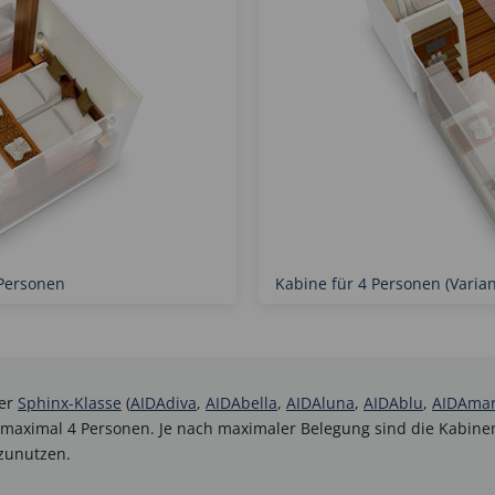
 Personen
Kabine für 4 Personen (Varia
er
Sphinx-Klasse
(
AIDAdiva
,
AIDAbella
,
AIDAluna
,
AIDAblu
,
AIDAma
maximal 4 Personen. Je nach maximaler Belegung sind die Kabinen
szunutzen.