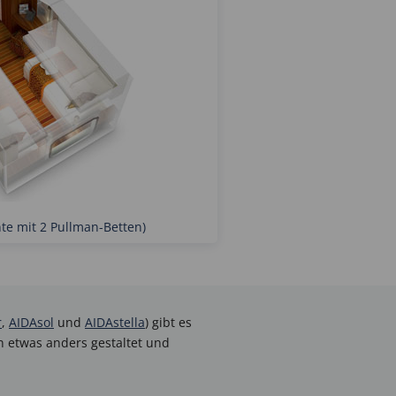
nte mit 2 Pullman-Betten)
r
,
AIDAsol
und
AIDAstella
) gibt es
 etwas anders gestaltet und