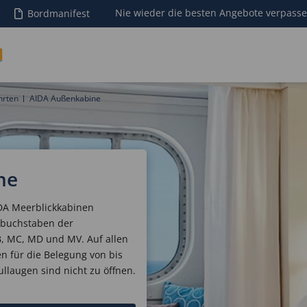
Nie wieder die besten Angebote verpass
Bordmanifest
hrten
AIDA Außenkabine
ne
DA Meerblickkabinen
sbuchstaben der
, MC, MD und MV. Auf allen
n für die Belegung von bis
ullaugen sind nicht zu öffnen.