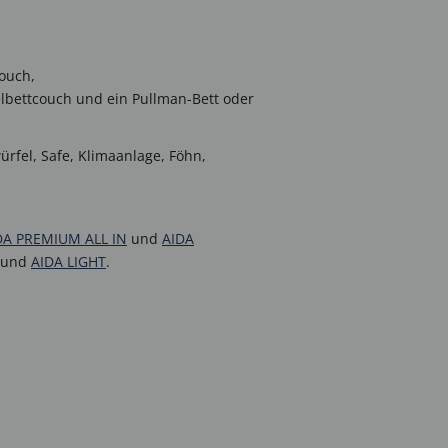
couch,
elbettcouch und ein Pullman-Bett oder
rfel, Safe, Klimaanlage, Föhn,
DA PREMIUM ALL IN
und
AIDA
und
AIDA LIGHT
.