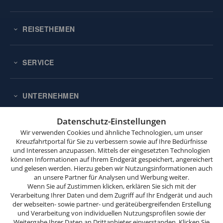
REISETHEMEN
SERVICE
UNTERNEHMEN
Diese
Website
Datenschutz-Einstellungen
KONTAKT
verwendet
Wir verwenden Cookies und ähnliche Technologien, um unser
Cookies.
Kreuzfahrtportal für Sie zu verbessern sowie auf Ihre Bedürfnisse
SEEREISEDIENST
und Interessen anzupassen. Mittels der eingesetzten Technologien
Wenn
Vinckeweg 21
können Informationen auf Ihrem Endgerät gespeichert, angereichert
Sie
47119 Duisburg
und gelesen werden. Hierzu geben wir Nutzungsinformationen auch
weitersurfen,
an unsere Partner für Analysen und Werbung weiter.
stimmen
Wenn Sie auf Zustimmen klicken, erklären Sie sich mit der
Buchungsservice:
0203 / 30 98 00
Verarbeitung Ihrer Daten und dem Zugriff auf Ihr Endgerät und auch
(Mo. bis Fr. von 9.00 bis 18.00 Uhr,
Sie
der webseiten- sowie partner- und geräteübergreifenden Erstellung
Sa. von 10.00 bis 15.00 Uhr,
der
und Verarbeitung von individuellen Nutzungsprofilen sowie der
So. von 10.00 bis 13.00 Uhr,
Cookie-
Weitergabe Ihrer Daten an Drittanbieter einverstanden. Klicken Sie