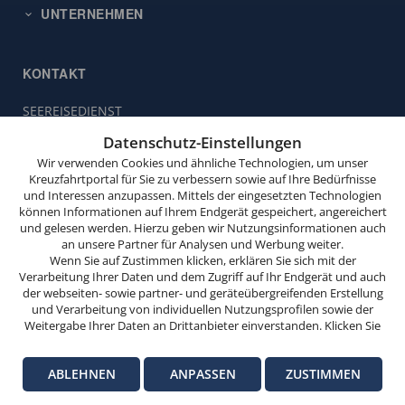
UNTERNEHMEN
KONTAKT
SEEREISEDIENST
Diese
Vinckeweg 21
Website
Datenschutz-Einstellungen
47119 Duisburg
verwendet
Wir verwenden Cookies und ähnliche Technologien, um unser
Cookies.
Kreuzfahrtportal für Sie zu verbessern sowie auf Ihre Bedürfnisse
Buchungsservice:
0203 / 30 98 00
und Interessen anzupassen. Mittels der eingesetzten Technologien
(Mo. bis Fr. von 9.00 bis 18.00 Uhr,
Wenn
können Informationen auf Ihrem Endgerät gespeichert, angereichert
Sa. von 10.00 bis 15.00 Uhr,
Sie
und gelesen werden. Hierzu geben wir Nutzungsinformationen auch
So. von 10.00 bis 13.00 Uhr,
weitersurfen,
an unsere Partner für Analysen und Werbung weiter.
außer feiertags)
stimmen
Wenn Sie auf Zustimmen klicken, erklären Sie sich mit der
Verarbeitung Ihrer Daten und dem Zugriff auf Ihr Endgerät und auch
Sie
info@seereisedienst.de
der webseiten- sowie partner- und geräteübergreifenden Erstellung
der
und Verarbeitung von individuellen Nutzungsprofilen sowie der
Cookie-
Weitergabe Ihrer Daten an Drittanbieter einverstanden. Klicken Sie
hier auf Ablehnen, wenn Sie nur der Verwendung von technisch
Nutzung
© SEEREISEDIENST
notwendigen Verarbeitungen zustimmen möchten. Klicken Sie auf
zu.
Impressum
Datenschutz-Informationen
Datenschutz-Einstellungen
ABLEHNEN
ANPASSEN
ZUSTIMMEN
Anpassen, um einzelnen Anbietern die Zustimmung zu erteilen.
Versicherungsvertrag widerrufen
Weitere Informationen finden Sie in unseren
Datenschutz-
OK