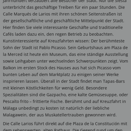
Jahrhundert verzaubert alle Besucher der Stadt. Nur die Siesta
unterbricht das geschäftige Treiben für ein paar Stunden. Die
Calle Marqués de Larios mit ihren schönen Seitenstraßen ist
der gesellschaftliche und geschäftliche Mittelpunkt der Stadt.
Hier finden Sie viele interessante Geschäfte und traditionelle
Cafés laden dazu ein, den regen Betrieb zu beobachten.
Kunstinteressierte auf Kreuzfahrten wissen: Der berühmteste
Sohn der Stadt ist Pablo Picasso. Sein Geburtshaus am Plaza de
la Merced ist heute ein Museum, das eine ständige Ausstellung
sowie Leihgaben unter wechselnden Schwerpunkten zeigt. Vom
Balkon im ersten Stock des Hauses aus hat sich Picasso vom
bunten Leben auf dem Marktplatz zu einigen seiner Werke
inspirieren lassen. Überall in der Stadt findet man Tapas-Bars
mit kleinen Köstlichkeiten für wenig Geld. Besondere
Spezialitäten sind die Gazpacho, eine kalte Gemüsesuppe, oder
Pescaíto frito – frittierte Fische. Berühmt und auf Kreuzfahrt in
Málaga unbedingt zu kosten ist natürlich der liebliche
Malagawein, der aus Muskatellertrauben gewonnen wird.
Die Calle Larios führt direkt auf die Plaza de la Constitución mit
dem sehenswerten, alten Rathaus. Die Gegend rund um den