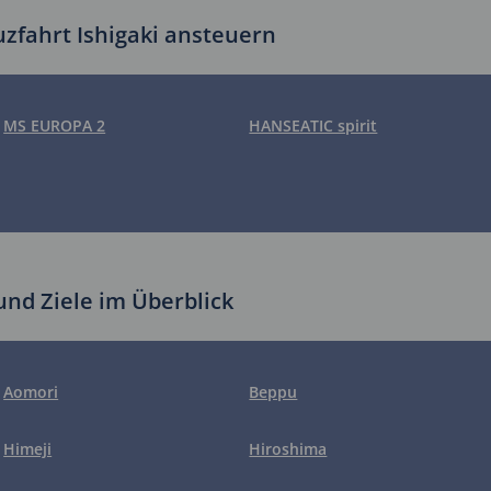
euzfahrt Ishigaki ansteuern
MS EUROPA 2
HANSEATIC spirit
und Ziele im Überblick
Aomori
Beppu
Himeji
Hiroshima