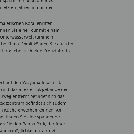
higaki ist ein bedeutendes
n letzten Jahren nimmt der
malerischen Korallenriffen
nnen Sie eine Tour mit einem
n Unterwasserwelt tummeln.
sche Klima. Somit können Sie auch im
rte lohnt sich eine Kreuzfahrt in
Art auf den Yeayama-Inseln ist.
 und das älteste Holzgebäude der
ußweg entfernt befindet sich das
Stadtzentrum befindet sich zudem
alen Küche erwerben können. An
hm finden Sie eine spannende
den Sie den Banna Park, der über
Wandermöglichkeiten verfügt.