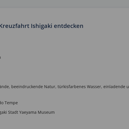
 Kreuzfahrt Ishigaki entdecken
m
rände, beeindruckende Natur, türkisfarbenes Wasser, einladende 
-do Tempe
shigaki Stadt Yaeyama Museum