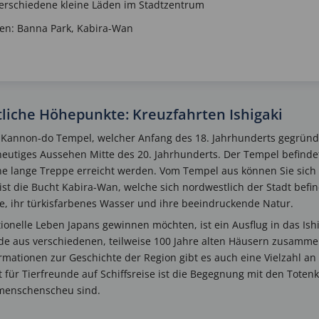
verschiedene kleine Läden im Stadtzentrum
en: Banna Park, Kabira-Wan
tliche Höhepunkte: Kreuzfahrten Ishigaki
ki Kannon-do Tempel, welcher Anfang des 18. Jahrhunderts gegrün
eutiges Aussehen Mitte des 20. Jahrhunderts. Der Tempel befinde
ne lange Treppe erreicht werden. Vom Tempel aus können Sie sich a
ist die Bucht Kabira-Wan, welche sich nordwestlich der Stadt befind
e, ihr türkisfarbenes Wasser und ihre beeindruckende Natur.
tionelle Leben Japans gewinnen möchten, ist ein Ausflug in das Ish
de aus verschiedenen, teilweise 100 Jahre alten Häusern zusammeng
ationen zur Geschichte der Region gibt es auch eine Vielzahl an t
t für Tierfreunde auf Schiffsreise ist die Begegnung mit den Toten
menschenscheu sind.