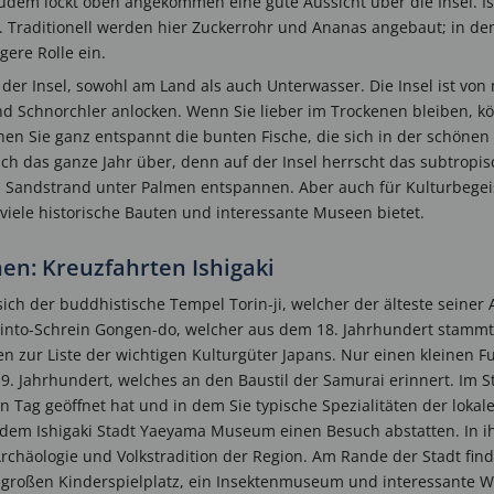
udem lockt oben angekommen eine gute Aussicht über die Insel. Is
. Traditionell werden hier Zuckerrohr und Ananas angebaut; in de
ere Rolle ein.
der Insel, sowohl am Land als auch Unterwasser. Die Insel ist von 
 Schnorchler anlocken. Wenn Sie lieber im Trockenen bleiben, kö
n Sie ganz entspannt die bunten Fische, die sich in der schöne
ich das ganze Jahr über, denn auf der Insel herrscht das subtropi
andstrand unter Palmen entspannen. Aber auch für Kulturbegeiste
 viele historische Bauten und interessante Museen bietet.
en: Kreuzfahrten Ishigaki
ch der buddhistische Tempel Torin-ji, welcher der älteste seiner 
into-Schrein Gongen-do, welcher aus dem 18. Jahrhundert stammt
en zur Liste der wichtigen Kulturgüter Japans. Nur einen kleinen F
 Jahrhundert, welches an den Baustil der Samurai erinnert. Im 
den Tag geöffnet hat und in dem Sie typische Spezialitäten der lok
dem Ishigaki Stadt Yaeyama Museum einen Besuch abstatten. In i
Archäologie und Volkstradition der Region. Am Rande der Stadt fin
n großen Kinderspielplatz, ein Insektenmuseum und interessante 