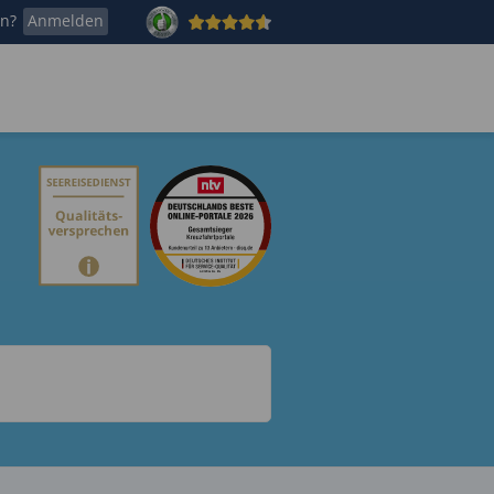
en?
Anmelden