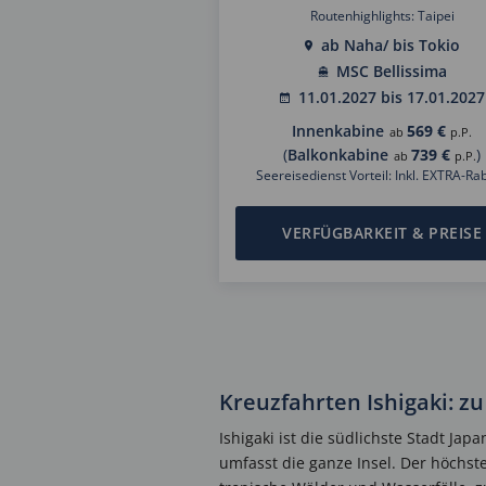
Routenhighlights: Taipei
ab Naha/ bis Tokio
MSC Bellissima
11.01.2027 bis 17.01.2027
Innenkabine
569 €
ab
p.P.
(
Balkonkabine
739 €
)
ab
p.P.
Seereisedienst Vorteil: Inkl. EXTRA-Rab
VERFÜGBARKEIT & PREISE
Kreuzfahrten Ishigaki: z
Ishigaki ist die südlichste Stadt Jap
umfasst die ganze Insel. Der höchst