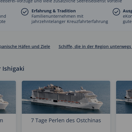
Reederei-Vorzüge und viele zusätzliche Seereisedienst Vorteile
Erfahrung & Tradition
Aus
und
Familienunternehmen mit
eKo
ote
jahrzehntelanger Kreuzfahrterfahrung
gute
panische Häfen und Ziele
Schiffe, die in der Region unterwegs
 Ishigaki
im
7 Tage Perlen des Ostchinas