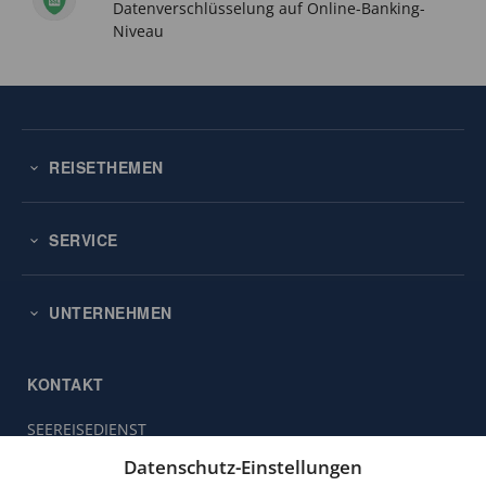
Datenverschlüsselung auf Online-Banking-
Niveau
REISETHEMEN
SERVICE
UNTERNEHMEN
KONTAKT
SEEREISEDIENST
Diese
Vinckeweg 21
Website
Datenschutz-Einstellungen
47119 Duisburg
verwendet