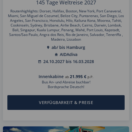
145 Tage Weltreise 2027
Routenhighlights: Dorset, Halifax, Boston, New York, Port Canaveral,
Miami, San Miguel de Cozumel, Belize City, Puntarenas, San Diego, Los
Angeles, San Francisco, Honolulu, Hilo, Kailuna Kona, Moorea, Tahiti,
Cookinseln, Sydney, Brisbane, Airlie Beach, Cairns, Darwin, Lombok,
Bali, Singapur, Kuala Lumpur, Penang, Mahé, Port Louis, Kapstadt,
Santos/Sao Paulo, Angra dos Reis, Rio de Janeiro, Salvador, Teneriffa ,
Madeira, Lissabon
ab/ bis Hamburg
AIDAdiva
24.10.2027 bis 16.03.2028
Innenkabine
21.995 €
ab
p.P.
Bus An- und Abreise buchbar!
Bordsprache Deutsch!
VERFÜGBARKEIT & PREISE