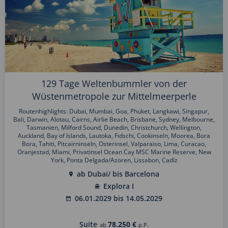
129 Tage Weltenbummler von der
Wüstenmetropole zur Mittelmeerperle
Routenhighlights: Dubai, Mumbai, Goa, Phuket, Langkawi, Singapur,
Bali, Darwin, Alotau, Cairns, Airlie Beach, Brisbane, Sydney, Melbourne,
Tasmanien, Milford Sound, Dunedin, Christchurch, Wellington,
Auckland, Bay of Islands, Lautoka, Fidschi, Cookinseln, Moorea, Bora
Bora, Tahiti, Pitcairninseln, Osterinsel, Valparaiso, Lima, Curacao,
Oranjestad, Miami, Privatinsel Ocean Cay MSC Marine Reserve, New
York, Ponta Delgada/Azoren, Lissabon, Cadíz
ab Dubai/ bis Barcelona
Explora I
06.01.2029 bis 14.05.2029
Suite
78.250 €
ab
p.P.