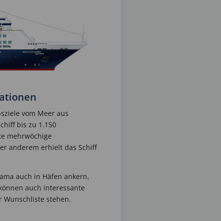
mationen
ubsziele vom Meer aus
hiff bis zu 1.150
zte mehrwöchige
r anderem erhielt das Schiff
 Gama auch in Häfen ankern,
 können auch interessante
r Wunschliste stehen.