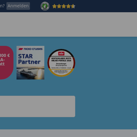
en?
Anmelden
800 €
A-
tt