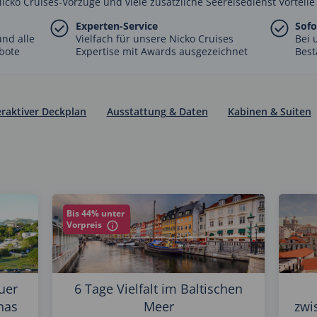
Nicko Cruises-Vorzüge und viele zusätzliche Seereisedienst Vorteile
Experten-Service
Sofo
nd alle
Vielfach für unsere Nicko Cruises
Bei 
bote
Expertise mit Awards ausgezeichnet
Best
eraktiver Deckplan
Ausstattung & Daten
Kabinen & Suiten
Bis 44% unter
Vorpreis
uer
6 Tage Vielfalt im Baltischen
nas
Meer
zwi