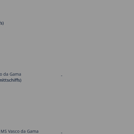
s)
ittschiffs)