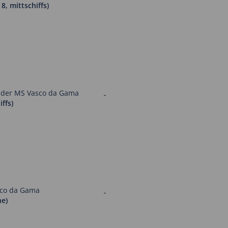
8, mittschiffs)
ffs)
ne)