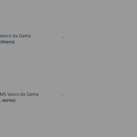
chtern)
, vorne)