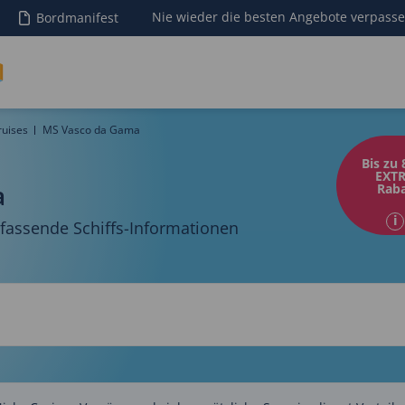
Nie wieder die besten Angebote verpass
Bordmanifest
ruises
MS Vasco da Gama
Bis zu 
EXTR
a
Raba
assende Schiffs-Informationen