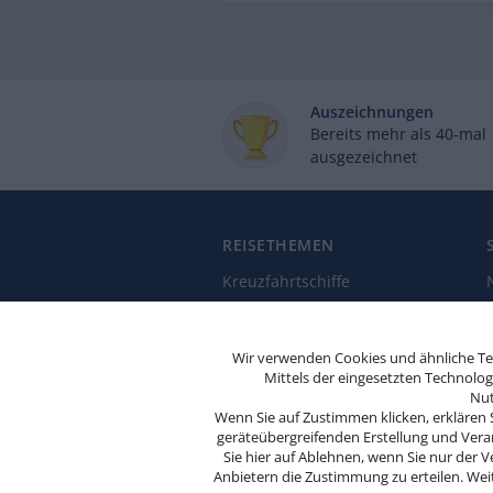
Auszeichnungen
Bereits mehr als 40-mal
ausgezeichnet
REISETHEMEN
Kreuzfahrtschiffe
Kreuzfahrthäfen
Kreuzfahrtthemen
Wir verwenden Cookies und ähnliche Tec
Diese
Mittels der eingesetzten Technolo
Jahreszeiten & Feiertage
Website
Nut
verwendet
Kreuzfahrtanregungen
Wenn Sie auf Zustimmen klicken, erklären 
Cookies.
geräteübergreifenden Erstellung und Verar
Sie hier auf Ablehnen, wenn Sie nur de
Wenn Sie
Anbietern die Zustimmung zu erteilen. Wei
weitersurfen,