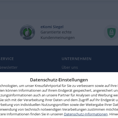
eKomi Siegel
Garantierte echte
Kundenmeinungen
SERVICE
UNTERNEHMEN
Newsletter
Über uns
Reiseschutz
Kundenbewertungen
Datenschutz-Einstellungen
Landausflüge
Zahlungsmöglichkeiten
hnologien, um unser Kreuzfahrtportal für Sie zu verbessern sowie auf Ihre
gien können Informationen auf Ihrem Endgerät gespeichert, angereichert un
Schiffsliegeplätze
Affiliate-Programm
zungsinformationen auch an unsere Partner für Analysen und Werbung wei
Parkplätze
Sie sich mit der Verarbeitung Ihrer Daten und dem Zugriff auf Ihr Endgerät 
beitung von individuellen Nutzungsprofilen sowie der Weitergabe Ihrer Dat
r Verwendung von technisch notwendigen Verarbeitungen zustimmen möchten.
tere Informationen finden Sie in unseren
Datenschutz-Informationen
. Hinw