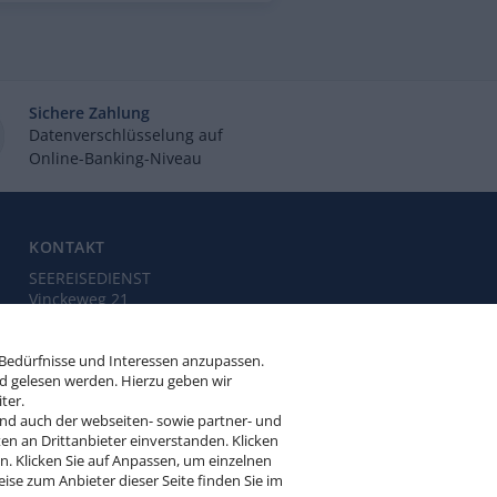
Sichere Zahlung
Datenverschlüsselung auf
Online-Banking-Niveau
KONTAKT
SEEREISEDIENST
Vinckeweg 21
47119 Duisburg
 Bedürfnisse und Interessen anzupassen.
Buchungsservice:
0203 / 975 137 41
d gelesen werden. Hierzu geben wir
(Mo. bis Fr. von 9.00 bis 18.00 Uhr,
ter.
Sa. von 10.00 bis 15.00 Uhr,
und auch der webseiten- sowie partner- und
So. von 10.00 bis 13.00 Uhr,
en an Drittanbieter einverstanden. Klicken
außer feiertags)
 Klicken Sie auf Anpassen, um einzelnen
eise zum Anbieter dieser Seite finden Sie im
info@seereisedienst.de